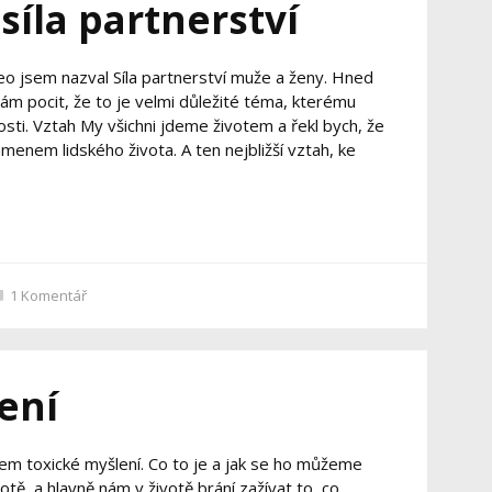
síla partnerství
eo jsem nazval Síla partnerství muže a ženy. Hned
ám pocit, že to je velmi důležité téma, kterému
sti. Vztah My všichni jdeme životem a řekl bych, že
enem lidského života. A ten nejbližší vztah, ke
1
Komentář
ení
m toxické myšlení. Co to je a jak se ho můžeme
otě, a hlavně nám v životě brání zažívat to, co