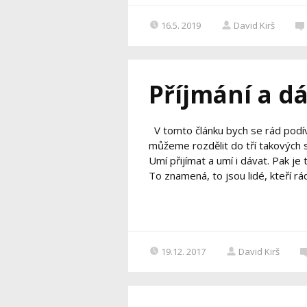
16.5. 2019
David Kirš
Příjmání a d
V tomto článku bych se rád podíva
můžeme rozdělit do tří takových s
Umí přijímat a umí i dávat. Pak je
To znamená, to jsou lidé, kteří rá
19.12. 2017
David Kirš