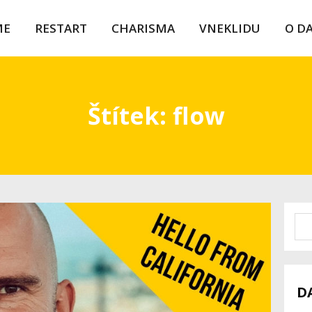
ME
RESTART
CHARISMA
VNEKLIDU
O D
Štítek: flow
D