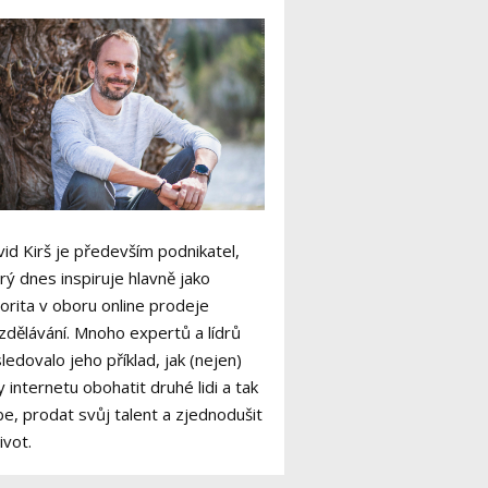
id Kirš je především podnikatel,
rý dnes inspiruje hlavně jako
orita v oboru online prodeje
zdělávání. Mnoho expertů a lídrů
ledovalo jeho příklad, jak (nejen)
y internetu obohatit druhé lidi a tak
e, prodat svůj talent a zjednodušit
život.