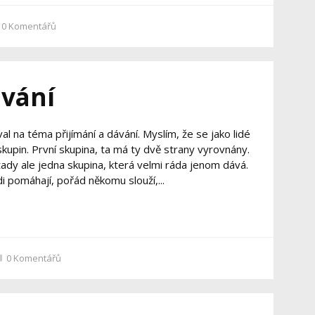
0
Komentářů
ávání
l na téma přijímání a dávání. Myslím, že se jako lidé
kupin. První skupina, ta má ty dvě strany vyrovnány.
 tady ale jedna skupina, která velmi ráda jenom dává.
di pomáhají, pořád někomu slouží,...
0
Komentářů