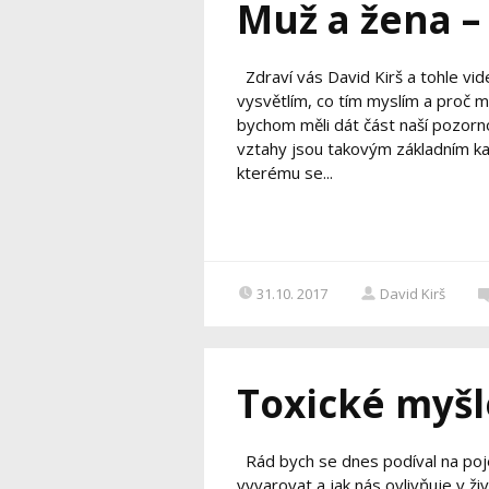
Muž a žena – 
Zdraví vás David Kirš a tohle vid
vysvětlím, co tím myslím a proč m
bychom měli dát část naší pozorno
vztahy jsou takovým základním kam
kterému se...
31.10. 2017
David Kirš
Toxické myšl
Rád bych se dnes podíval na poje
vyvarovat a jak nás ovlivňuje v živ