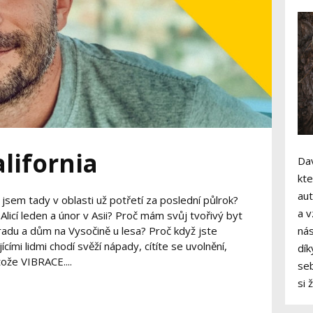
lifornia
Dav
kte
aut
č jsem tady v oblasti už potřetí za poslední půlrok?
a v
licí leden a únor v Asii? Proč mám svůj tvořivý byt
radu a dům na Vysočině u lesa? Proč když jste
nás
jícími lidmi chodí svěží nápady, cítíte se uvolnění,
dík
tože VIBRACE....
seb
si 