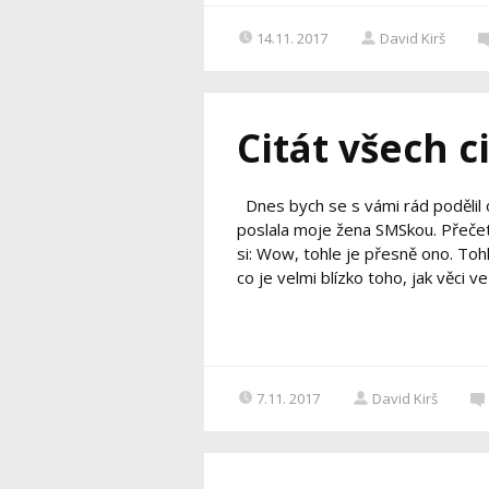
14.11. 2017
David Kirš
Citát všech c
Dnes bych se s vámi rád podělil 
poslala moje žena SMSkou. Přečetl 
si: Wow, tohle je přesně ono. Tohl
co je velmi blízko toho, jak věci ve
7.11. 2017
David Kirš