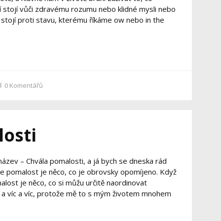
 stojí vůči zdravému rozumu nebo klidné mysli nebo
tojí proti stavu, kterému říkáme flow nebo in the
0
Komentářů
osti
název – Chvála pomalosti, a já bych se dneska rád
e pomalost je něco, co je obrovsky opomíjeno. Když
alost je něco, co si můžu určitě naordinovat
íc a víc a víc, protože mě to s mým životem mnohem