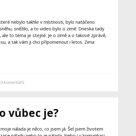
teré nebylo takhle v místnosti, bylo natáčeno
sněhu, sněžilo, a to video bylo o zimě. Dneska tady
 ale to téma je stejné. Je o zimě a o takové zprávě,
esu, a tak vám ji chci připomenout i letos. Zima
0
Komentářů
o vůbec je?
moje nálada je něco, co jsem já. Šel jsem životem
 zase náladu nebo to je nálada. Nebo i v komunikaci