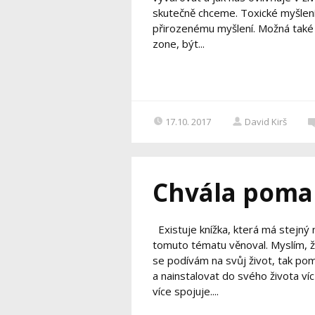
skutečně chceme. Toxické myšlení
přirozenému myšlení. Možná také s
zone, být...
17.10. 2017
David Kirš
Chvála pomal
Existuje knížka, která má stejný 
tomuto tématu věnoval. Myslím, ž
se podívám na svůj život, tak pom
a nainstalovat do svého života v
více spojuje....