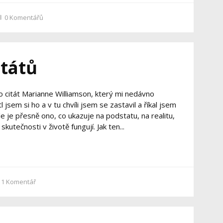
0
Komentářů
itátů
o citát Marianne Williamson, který mi nedávno
jsem si ho a v tu chvíli jsem se zastavil a říkal jsem
e je přesně ono, co ukazuje na podstatu, na realitu,
 skutečnosti v životě fungují. Jak ten...
1
Komentář