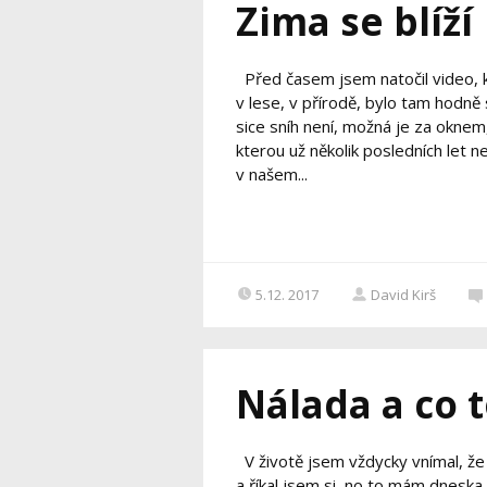
Zima se blíží
Před časem jsem natočil video, k
v lese, v přírodě, bylo tam hodně 
sice sníh není, možná je za oknem,
kterou už několik posledních let n
v našem...
5.12. 2017
David Kirš
Nálada a co t
V životě jsem vždycky vnímal, že 
a říkal jsem si, no to mám dneska