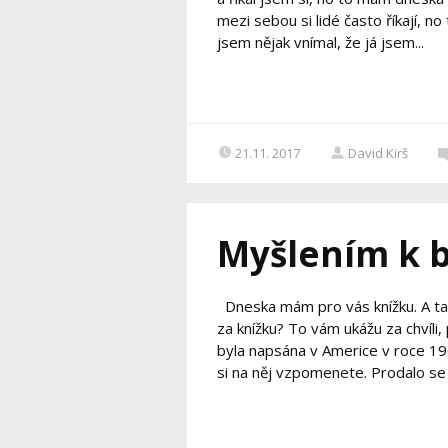
mezi sebou si lidé často říkají, no
jsem nějak vnímal, že já jsem...
21.11. 2017
David Kirš
Myšlením k b
Dneska mám pro vás knížku. A ta k
za knížku? To vám ukážu za chvíli, 
byla napsána v Americe v roce 196
si na něj vzpomenete. Prodalo se j