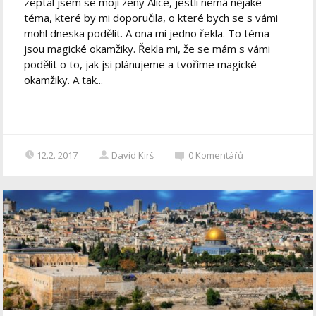
zeptal jsem se mojí ženy Alice, jestli nemá nějaké
téma, které by mi doporučila, o které bych se s vámi
mohl dneska podělit. A ona mi jedno řekla. To téma
jsou magické okamžiky. Řekla mi, že se mám s vámi
podělit o to, jak jsi plánujeme a tvoříme magické
okamžiky. A tak...
12.2. 2017
David Kirš
0
Komentářů