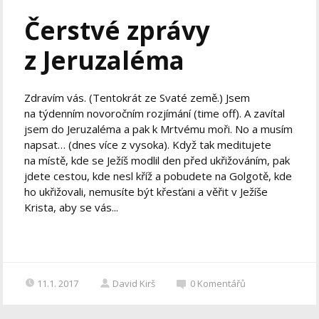
Čerstvé zprávy
z Jeruzaléma
Zdravím vás. (Tentokrát ze Svaté země.) Jsem
na týdenním novoročním rozjímání (time off). A zavítal
jsem do Jeruzaléma a pak k Mrtvému moři. No a musím
napsat… (dnes více z vysoka). Když tak meditujete
na místě, kde se Ježíš modlil den před ukřižováním, pak
jdete cestou, kde nesl kříž a pobudete na Golgotě, kde
ho ukřižovali, nemusíte být křesťani a věřit v Ježíše
Krista, aby se vás...
11.1. 2017
David Kirš
0
Komentářů