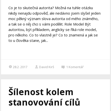
Co je to skutečná autorita? Možná na tuhle otázku
nikdy nenajdu odpověď, ale nedávno jsem slyšel jeden
moc pěkný význam slova autorita od mého známého,
a tak se o něj chci s vámi podělit. Role Model Být
autoritou, být příkladem, anglicky se říká role model,
pro někoho. Co to vlastně je? Co to znamená a jak se
to u člověka stane, jak...
28.2. 2017
David Kirš
1
Komentář
Šílenost kolem
stanovování cílů