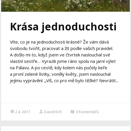
Krása jednoduchosti
Víte, co je na jednoduchosti krásné? Že vám dává
svobodu tvořit, pracovat a žít podle vašich pravidel.
A došlo mi to, když jsem ve čtvrtek naslouchal své
vlastní sestře… Vyrazili jsme ráno spolu na jarní výlet
na Pálavu. A po cestě, kdy kolem nás pučely keře
a první zelené lístky, voněly květy, jsem naslouchal
jejímu vyprávění: „Víš, co pro mě bylo těžké? Nevrátit...
2.4. 2017
David Kirš
0
Komentářů