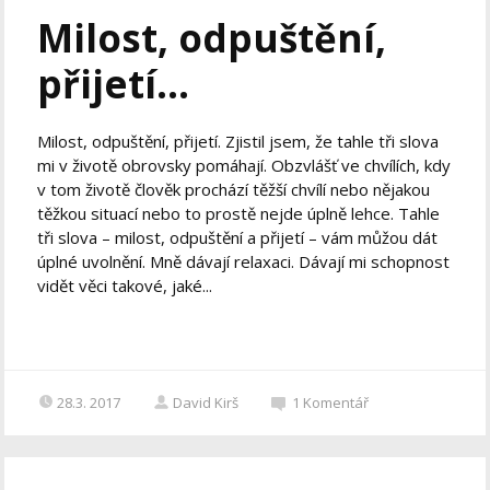
Milost, odpuštění,
přijetí…
Milost, odpuštění, přijetí. Zjistil jsem, že tahle tři slova
mi v životě obrovsky pomáhají. Obzvlášť ve chvílích, kdy
v tom životě člověk prochází těžší chvílí nebo nějakou
těžkou situací nebo to prostě nejde úplně lehce. Tahle
tři slova – milost, odpuštění a přijetí – vám můžou dát
úplné uvolnění. Mně dávají relaxaci. Dávají mi schopnost
vidět věci takové, jaké...
28.3. 2017
David Kirš
1
Komentář