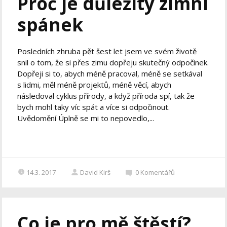
Proč je důležitý zimní
spánek
Posledních zhruba pět šest let jsem ve svém životě
snil o tom, že si přes zimu dopřeju skutečný odpočinek.
Dopřeji si to, abych méně pracoval, méně se setkával
s lidmi, měl méně projektů, méně věcí, abych
následoval cyklus přírody, a když příroda spí, tak že
bych mohl taky víc spát a více si odpočinout.
Uvědomění Úplně se mi to nepovedlo,...
14.3. 2017
David Kirš
0
Komentářů
Co je pro mě štěstí?