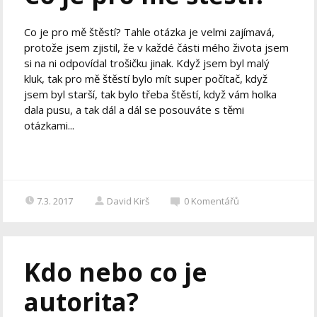
Co je pro mě štěstí? Tahle otázka je velmi zajímavá,
protože jsem zjistil, že v každé části mého života jsem
si na ni odpovídal trošičku jinak. Když jsem byl malý
kluk, tak pro mě štěstí bylo mít super počítač, když
jsem byl starší, tak bylo třeba štěstí, když vám holka
dala pusu, a tak dál a dál se posouváte s těmi
otázkami...
7.3. 2017
David Kirš
0
Komentářů
Kdo nebo co je
autorita?