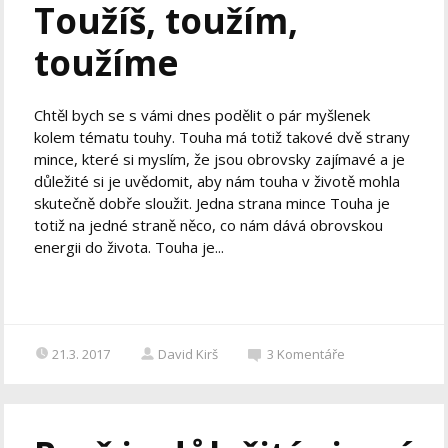
Toužíš, toužím,
toužíme
Chtěl bych se s vámi dnes podělit o pár myšlenek
kolem tématu touhy. Touha má totiž takové dvě strany
mince, které si myslím, že jsou obrovsky zajímavé a je
důležité si je uvědomit, aby nám touha v životě mohla
skutečně dobře sloužit. Jedna strana mince Touha je
totiž na jedné straně něco, co nám dává obrovskou
energii do života. Touha je...
21.3. 2017
David Kirš
3
Komentáře