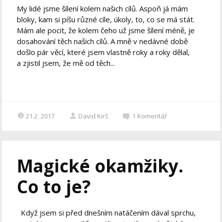
My lidé jsme šílení kolem našich cílů. Aspoň já mám
bloky, kam si píšu různé cíle, úkoly, to, co se má stát.
Mám ale pocit, že kolem čeho už jsme šílení méně, je
dosahování těch našich cílů. A mně v nedávné době
došlo pár věcí, které jsem vlastně roky a roky dělal,
a zjistil jsem, že mě od těch...
21.2. 2017
David Kirš
1
Komentář
Magické okamžiky.
Co to je?
Když jsem si před dnešním natáčením dával sprchu,