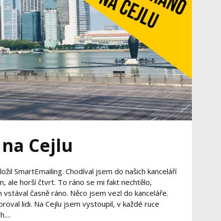
 na Cejlu
ožil SmartEmailing. Chodíval jsem do našich kanceláří
, ale horší čtvrt. To ráno se mi fakt nechtělo,
em vstával časně ráno. Něco jsem vezl do kanceláře.
roval lidi. Na Cejlu jsem vystoupil, v každé ruce
....