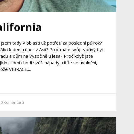
lifornia
č jsem tady v oblasti už potřetí za poslední půlrok?
licí leden a únor v Asii? Proč mám svůj tvořivý byt
radu a dům na Vysočině u lesa? Proč když jste
jícími lidmi chodí svěží nápady, cítíte se uvolnění,
tože VIBRACE....
0
Komentářů