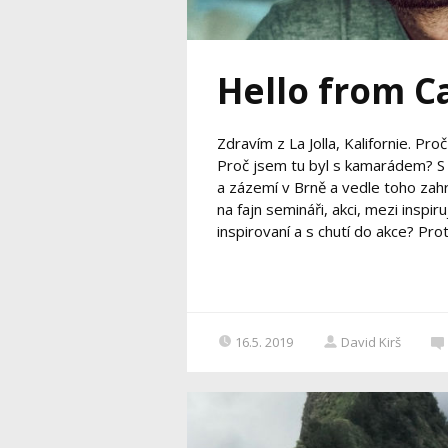
Hello from Ca
Zdravím z La Jolla, Kalifornie. Pro
Proč jsem tu byl s kamarádem? S A
a zázemí v Brně a vedle toho zah
na fajn semináři, akci, mezi inspiru
inspirovaní a s chutí do akce? Pro
16.5. 2019
David Kirš