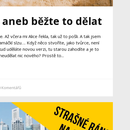
 aneb běžte to dělat
 Až včera mi Alice řekla, tak už to pošli. A tak jsem
amáčkl slzu…. Když něco stvoříte, jako tvůrce, není
kud uděláte novou verzi, tu starou zahodíte a je to
 neudělat nic nového? Prostě to...
0
Komentářů