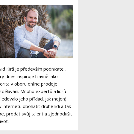
id Kirš je především podnikatel,
rý dnes inspiruje hlavně jako
orita v oboru online prodeje
zdělávání. Mnoho expertů a lídrů
ledovalo jeho příklad, jak (nejen)
y internetu obohatit druhé lidi a tak
e, prodat svůj talent a zjednodušit
život.