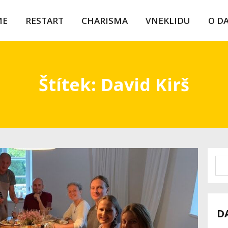
ME
RESTART
CHARISMA
VNEKLIDU
O D
Štítek: David Kirš
D