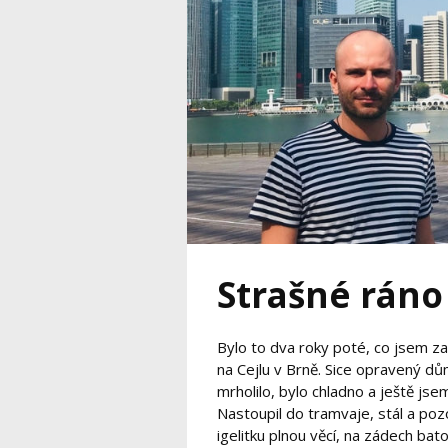
Strašné ráno
Bylo to dva roky poté, co jsem zal
na Cejlu v Brně. Sice opravený dům
mrholilo, bylo chladno a ještě js
Nastoupil do tramvaje, stál a pozo
igelitku plnou věcí, na zádech batoh