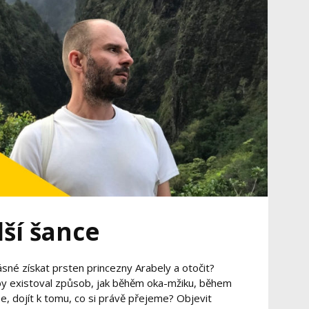
lší šance
sné získat prsten princezny Arabely a otočit?
by existoval způsob, jak běhěm oka-mžiku, během
se, dojít k tomu, co si právě přejeme? Objevit