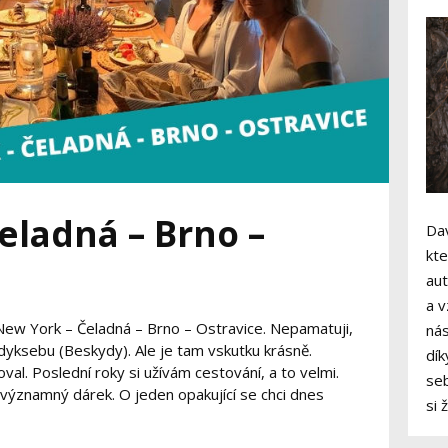
eladná – Brno –
Dav
kte
aut
a v
New York – Čeladná – Brno – Ostravice. Nepamatuji,
nás
dyksebu (Beskydy). Ale je tam vskutku krásně.
dík
val. Poslední roky si užívám cestování, a to velmi.
seb
 významný dárek. O jeden opakující se chci dnes
si 