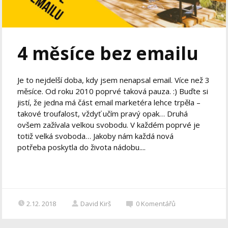
4 měsíce bez emailu
Je to nejdelší doba, kdy jsem nenapsal email. Více než 3
měsíce. Od roku 2010 poprvé taková pauza. :) Buďte si
jistí, že jedna má část email marketéra lehce trpěla –
takové troufalost, vždyť učím pravý opak… Druhá
ovšem zažívala velkou svobodu. V každém poprvé je
totiž velká svoboda… Jakoby nám každá nová
potřeba poskytla do života nádobu....
2.12. 2018
David Kirš
0
Komentářů