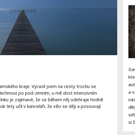
Dav
kte
aut
amského kraje. Vyrazil jsem na cesty trochu se
a v
ddechnout po pod-zimním, u mě dost intenzivním
činku je zajímavé, že se během něj odehraje hodně
nás
 lety učil v kanceláři, že věci se dějí a posouvají
dík
seb
si 