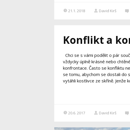
21.1. 2018
David Kirš
Konflikt a k
Chci se s vámi podělit o pár souč
vždycky úplně krásné nebo chtěné.
konfrontace. Často se konfliktu n
se tomu, abychom se dostali do s
vytáhli kostlivce ze skříně. Jenže kd
20.6. 2017
David Kirš