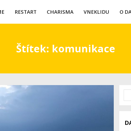
ME
RESTART
CHARISMA
VNEKLIDU
O D
Štítek: komunikace
D