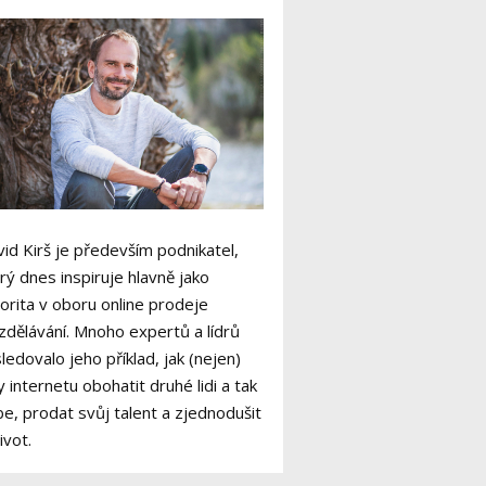
id Kirš je především podnikatel,
rý dnes inspiruje hlavně jako
orita v oboru online prodeje
zdělávání. Mnoho expertů a lídrů
ledovalo jeho příklad, jak (nejen)
y internetu obohatit druhé lidi a tak
e, prodat svůj talent a zjednodušit
život.