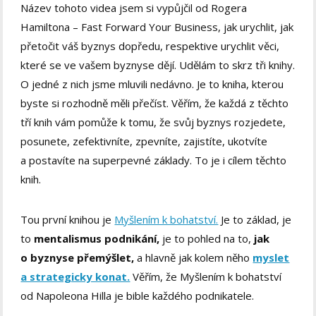
Název tohoto videa jsem si vypůjčil od Rogera
Hamiltona – Fast Forward Your Business, jak urychlit, jak
přetočit váš byznys dopředu, respektive urychlit věci,
které se ve vašem byznyse dějí. Udělám to skrz tři knihy.
O jedné z nich jsme mluvili nedávno. Je to kniha, kterou
byste si rozhodně měli přečíst. Věřím, že každá z těchto
tří knih vám pomůže k tomu, že svůj byznys rozjedete,
posunete, zefektivníte, zpevníte, zajistíte, ukotvíte
a postavíte na superpevné základy. To je i cílem těchto
knih.
Tou první knihou je
Myšlením k bohatství.
Je to základ, je
to
mentalismus podnikání,
je to pohled na to,
jak
o byznyse přemýšlet,
a hlavně jak kolem něho
myslet
a strategicky konat.
Věřím, že Myšlením k bohatství
od Napoleona Hilla je bible každého podnikatele.