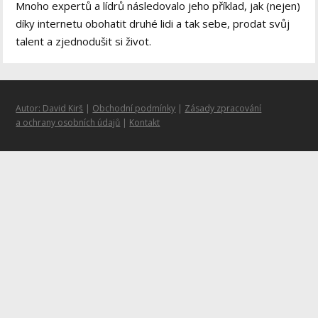
Mnoho expertů a lídrů následovalo jeho příklad, jak (nejen)
díky internetu obohatit druhé lidi a tak sebe, prodat svůj
talent a zjednodušit si život.
Autor: David Kirš
|
Obchodní podmínky
|
Zásady zpracování
a ochrany osobních údajů
|
Kontakt