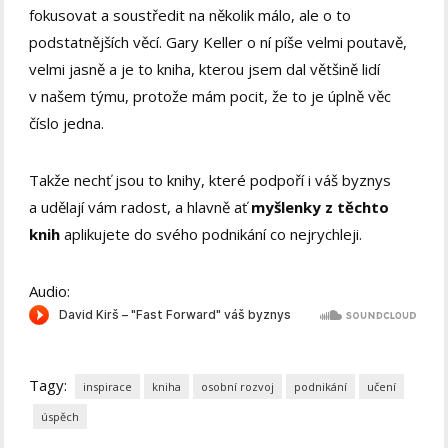
fokusovat a soustředit na několik málo, ale o to
podstatnějších věcí. Gary Keller o ní píše velmi poutavě,
velmi jasně a je to kniha, kterou jsem dal většině lidí
v našem týmu, protože mám pocit, že to je úplně věc
číslo jedna.
Takže nechť jsou to knihy, které podpoří i váš byznys
a udělají vám radost, a hlavně ať
myšlenky z těchto
knih
aplikujete do svého podnikání co nejrychleji.
Audio:
Tagy:
inspirace
kniha
osobní rozvoj
podnikání
učení
úspěch