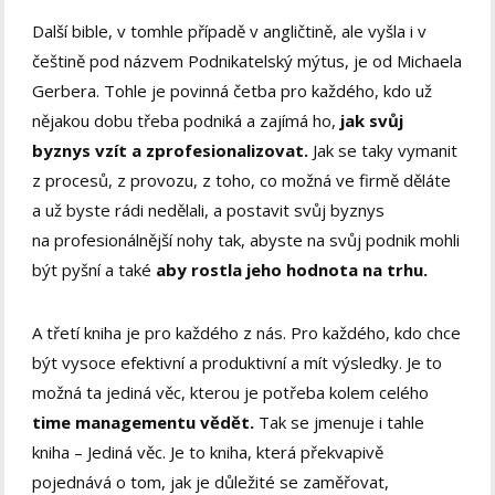
Další bible, v tomhle případě v angličtině, ale vyšla i v
češtině pod názvem Podnikatelský mýtus, je od Michaela
Gerbera. Tohle je povinná četba pro každého, kdo už
nějakou dobu třeba podniká a zajímá ho,
jak svůj
byznys vzít a zprofesionalizovat.
Jak se taky vymanit
z procesů, z provozu, z toho, co možná ve firmě děláte
a už byste rádi nedělali, a postavit svůj byznys
na profesionálnější nohy tak, abyste na svůj podnik mohli
být pyšní a také
aby rostla jeho hodnota na trhu.
A třetí kniha je pro každého z nás. Pro každého, kdo chce
být vysoce efektivní a produktivní a mít výsledky. Je to
možná ta jediná věc, kterou je potřeba kolem celého
time managementu vědět.
Tak se jmenuje i tahle
kniha – Jediná věc. Je to kniha, která překvapivě
pojednává o tom, jak je důležité se zaměřovat,