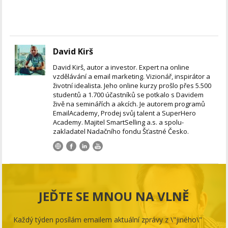
David Kirš
David Kirš, autor a investor. Expert na online
vzdělávání a email marketing. Vizionář, inspirátor a
životní idealista. Jeho online kurzy prošlo přes 5.500
studentů a 1.700 účastníků se potkalo s Davidem
živě na seminářích a akcích. Je autorem programů
EmailAcademy, Prodej svůj talent a SuperHero
Academy. Majitel SmartSelling a.s. a spolu-
zakladatel Nadačního fondu Šťastné Česko.
JEĎTE SE MNOU NA VLNĚ
Každý týden posílám emailem aktuální zprávy z \"jiného\"