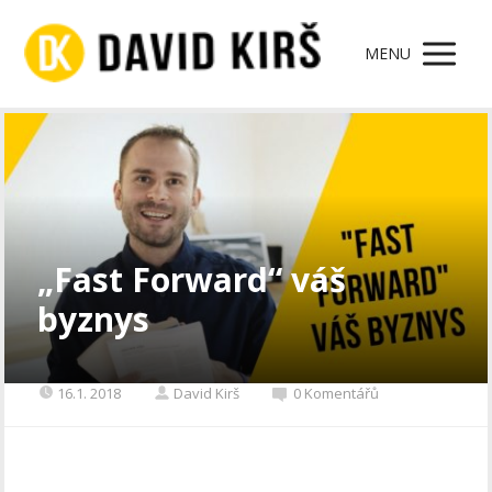
MENU
„Fast Forward“ váš
byznys
16.1. 2018
David Kirš
0 Komentářů