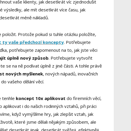
hnout vaše klienty, jak desetkrát víc zjednodušit
né výsledky, ale mít desetkrát více času, jak
a desetkrát méně nákladů.
e položit. Protože pokud si tuhle otázku položíte,
t ty vaše předchozí koncepty
. Potřebujete
teďka, potřebujete zapomenout na to, jak jste věci
ajít úplně nový způsob
. Potřebujete vytvořit
e se na ně podívat úplně z jiné části. A tohle právě
est nových myšlenek
, nových nápadů, inovačních
, do vašeho dělání věcí.
e tenhle
koncept 10x aplikovat
do firemních věcí,
aplikovat i do našich rodinných vztahů, při práci
víme, když vymýšlíme hry, jak zlepšit vztah, jak
 životě, které jsme dělali nějakým způsobem, ale
dělat desetkrát jinak, desetkrát svěžeji, efektivněji,