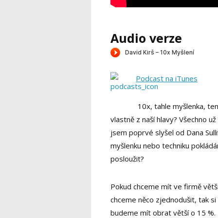
Audio verze
Podcast na iTunes
10x, tahle myšlenka, ten
vlastně z naší hlavy? Všechno u
jsem poprvé slyšel od Dana Sulli
myšlenku nebo techniku pokládá
posloužit?
Pokud chceme mít ve firmě větš
chceme něco zjednodušit, tak s
budeme mít obrat větší o 15 %. 