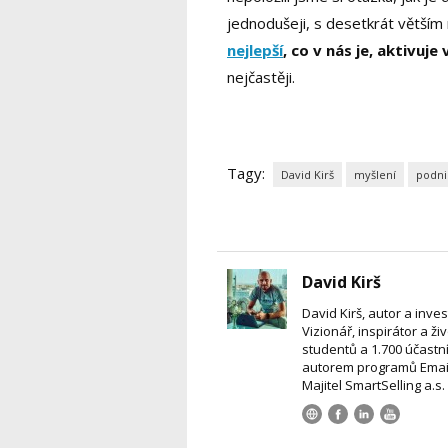
jednodušeji, s desetkrát větším
nejlepší
, co v nás je, aktivuj
nejčastěji.
Tagy:
David Kirš
myšlení
podni
David Kirš
David Kirš, autor a inve
Vizionář, inspirátor a ži
studentů a 1.700 účastní
autorem programů Email
Majitel SmartSelling a.