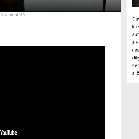
0 Komentářů
Dav
kte
aut
a v
nás
dík
seb
si 