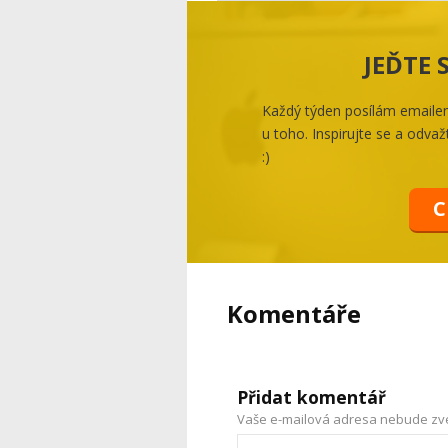
JEĎTE
Každý týden posílám emailem 
u toho. Inspirujte se a odvažt
:)
C
Komentáře
Přidat komentář
Vaše e-mailová adresa nebude zv