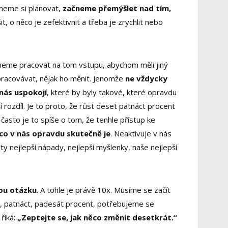
čneme si plánovat,
začneme přemýšlet nad tím,
šit, o něco je zefektivnit a třeba je zrychlit nebo
ačneme pracovat na tom vstupu, abychom měli jiný
racovávat, nějak ho měnit. Jenomže
ne vždycky
nás uspokojí
, které by byly takové, které opravdu
 rozdíl. Je to proto, že růst deset patnáct procent
 často je to spíše o tom, že tenhle přístup ke
co v nás opravdu skutečně je
. Neaktivuje v nás
 ty nejlepší nápady, nejlepší myšlenky, naše nejlepší
nou otázku
. A tohle je právě 10x. Musíme se začít
t, patnáct, padesát procent, potřebujeme se
říká:
„Zeptejte se, jak něco změnit desetkrát.“