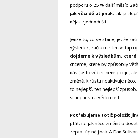
podporu o 25 % další měsíc. Za
jak věci dělat jinak
, jak je zlep
nějak zjednodušit.
Jenže to, co se stane, je, že z
výsledek, začneme ten vstup op
dojdeme k výsledkům, které 
chceme, které by způsobily větší
nás často vůbec neinspiruje, ale
změně, k růstu neaktivuje něco,
to nejlepší, ten nejlepší způsob,
schopnosti a vědomosti.
Potřebujeme totiž položit ji
ptát, ne jak něco změnit o dese
zeptat úplně jinak. A Dan Sullivan 