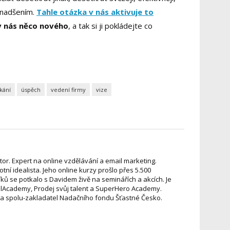
 nadšením.
Tahle otázka v nás aktivuje to
e v nás něco nového
, a tak si ji pokládejte co
kání
úspěch
vedení firmy
vize
stor. Expert na online vzdělávání a email marketing.
votní idealista. Jeho online kurzy prošlo přes 5.500
ků se potkalo s Davidem živě na seminářích a akcích. Je
Academy, Prodej svůj talent a SuperHero Academy.
s. a spolu-zakladatel Nadačního fondu Šťastné Česko.