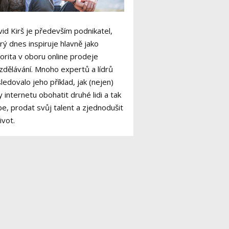
id Kirš je především podnikatel,
rý dnes inspiruje hlavně jako
orita v oboru online prodeje
zdělávání. Mnoho expertů a lídrů
ledovalo jeho příklad, jak (nejen)
y internetu obohatit druhé lidi a tak
e, prodat svůj talent a zjednodušit
život.