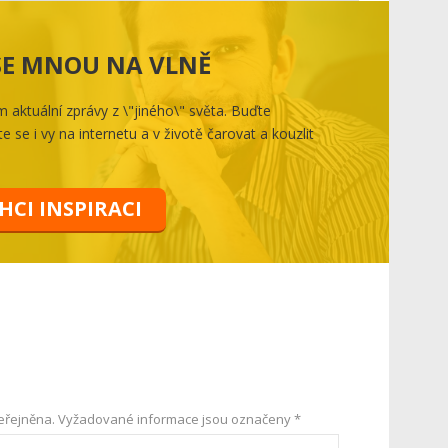
 SE MNOU NA VLNĚ
aktuální zprávy z \"jiného\" světa. Buďte
e se i vy na internetu a v životě čarovat a kouzlit
HCI INSPIRACI
eřejněna.
Vyžadované informace jsou označeny
*