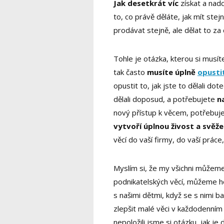
Jak desetkrát víc
získat a nadc
to, co právě děláte, jak mít stej
prodávat stejně, ale dělat to z
Tohle je otázka, kterou si musít
tak často
musíte úplně
opusti
opustit to, jak jste to dělali do
dělali doposud, a potřebujete
n
nový přístup k věcem, potřebujet
vytvoří úplnou živost a svěž
věcí do vaší firmy, do vaší práce
Myslím si, že my všichni můžem
podnikatelských věcí, můžeme ho 
s našimi dětmi, když se s nimi ba
zlepšit malé věci v každodenním
nepoložili jsme si otázku, jak je 