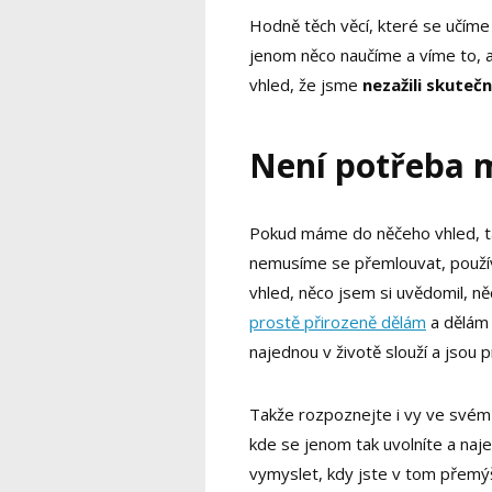
Hodně těch věcí, které se učíme
jenom něco naučíme a víme to, 
vhled, že jsme
nezažili skuteč
Není potřeba 
Pokud máme do něčeho vhled, t
nemusíme se přemlouvat, používat
vhled, něco jsem si uvědomil, ně
prostě přirozeně dělám
a dělám 
najednou v životě slouží a jsou p
Takže rozpoznejte i vy ve svém ž
kde se jenom tak uvolníte a naj
vymyslet, kdy jste v tom přemýšl