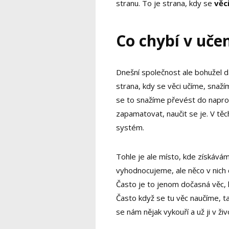
stranu. To je strana, kdy se
věc
Co chybí v uče
Dnešní společnost ale bohužel d
strana, kdy se věci učíme, snaž
se to snažíme převést do napros
zapamatovat, naučit se je. V tě
systém.
Tohle je ale místo, kde získává
vyhodnocujeme, ale něco v nich 
Často je to jenom dočasná věc, k
Často když se tu věc naučíme, ta
se nám nějak vykouří a už ji v ž