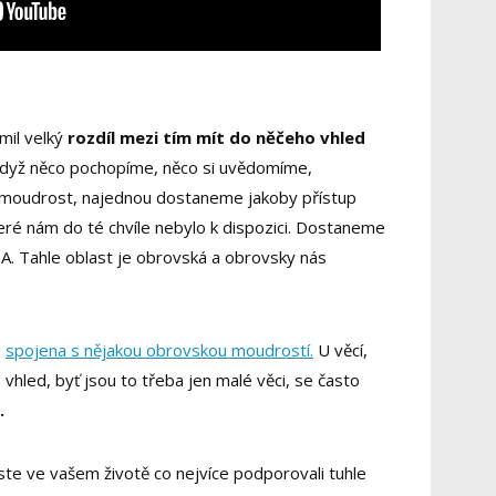
mil velký
rozdíl mezi tím mít do něčeho vhled
 když něco pochopíme, něco si uvědomíme,
 moudrost, najednou dostaneme jakoby přístup
eré nám do té chvíle nebylo k dispozici. Dostaneme
HA. Tahle oblast je obrovská a obrovsky nás
e
spojena s nějakou obrovskou moudrostí.
U věcí,
vhled, byť jsou to třeba jen malé věci, se často
.
ste ve vašem životě co nejvíce podporovali tuhle