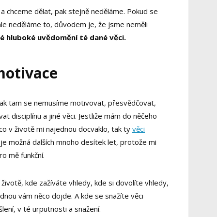
 a chceme dělat, pak stejně neděláme. Pokud se
ale neděláme to, důvodem je, že jsme neměli
né hluboké uvědomění té dané věci.
motivace
ak tam se nemusíme motivovat, přesvědčovat,
 disciplínu a jiné věci. Jestliže mám do něčeho
co v životě mi najednou docvaklo, tak ty
věci
je možná dalších mnoho desítek let, protože mi
ro mě funkční.
ivotě, kde zažíváte vhledy, kde si dovolíte vhledy,
ednou vám něco dojde. A kde se snažíte věci
ení, v té urputnosti a snažení.