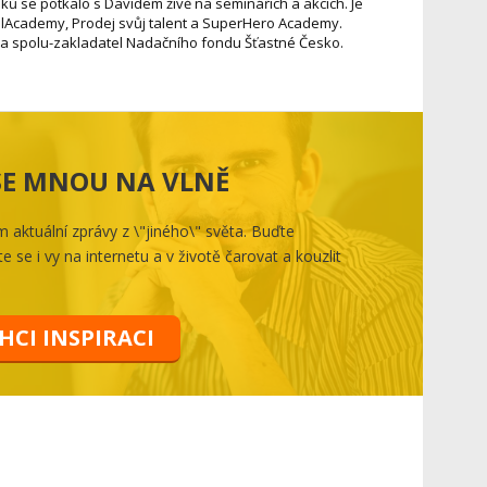
ků se potkalo s Davidem živě na seminářích a akcích. Je
Academy, Prodej svůj talent a SuperHero Academy.
s. a spolu-zakladatel Nadačního fondu Šťastné Česko.
 SE MNOU NA VLNĚ
aktuální zprávy z \"jiného\" světa. Buďte
e se i vy na internetu a v životě čarovat a kouzlit
HCI INSPIRACI