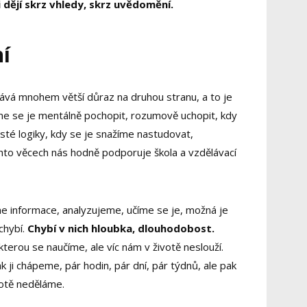
i dějí skrz vhledy, skrz uvědomění.
ní
ává mnohem větší důraz na druhou stranu, a to je
íme se je mentálně pochopit, rozumově uchopit, kdy
té logiky, kdy se je snažíme nastudovat,
chto věcech nás hodně podporuje škola a vzdělávací
me informace, analyzujeme, učíme se je, možná je
chybí.
Chybí v nich hloubka, dlouhodobost.
terou se naučíme, ale víc nám v životě neslouží.
k ji chápeme, pár hodin, pár dní, pár týdnů, ale pak
ivotě neděláme.