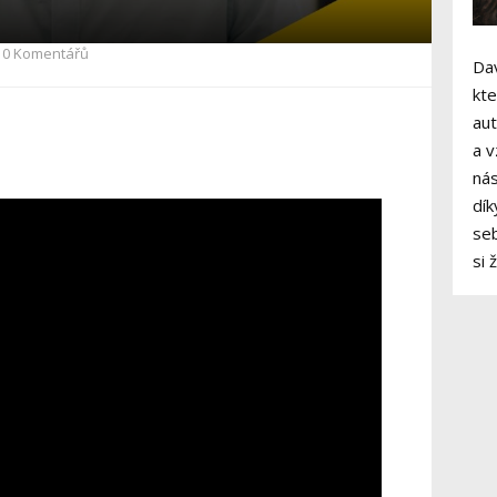
0 Komentářů
Dav
kte
aut
a v
nás
dík
seb
si 