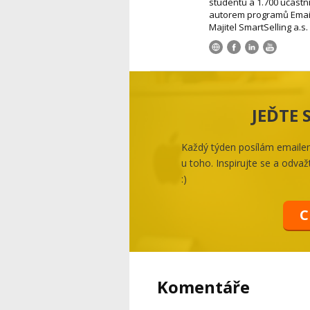
studentů a 1.700 účastní
autorem programů Email
Majitel SmartSelling a.
JEĎTE
Každý týden posílám emailem 
u toho. Inspirujte se a odvažt
:)
C
Komentáře