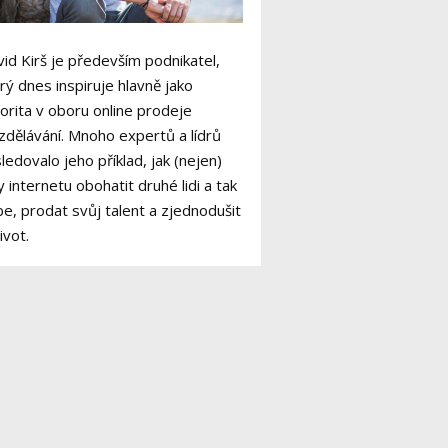
id Kirš je především podnikatel,
rý dnes inspiruje hlavně jako
orita v oboru online prodeje
zdělávání. Mnoho expertů a lídrů
ledovalo jeho příklad, jak (nejen)
y internetu obohatit druhé lidi a tak
e, prodat svůj talent a zjednodušit
život.