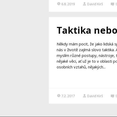
6.8. 2019
David Kirš
Taktika nebo
Někdy mám pocit, že jako lidská sp
nás v životě zajímá slovo taktika.
myslím různé postupy, nástroje, t
nějaké věci, ať už je to v oblasti p
osobních vztahů, nějakých...
7.2. 2017
David Kirš