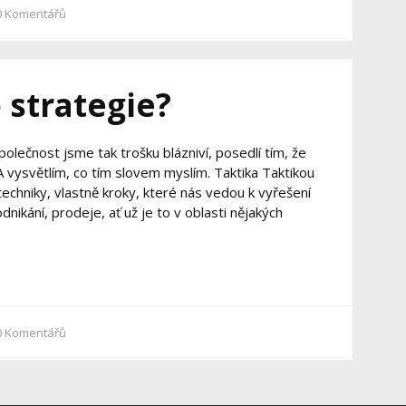
0
Komentářů
 strategie?
olečnost jsme tak trošku blázniví, posedlí tím, že
 A vysvětlím, co tím slovem myslím. Taktika Taktikou
echniky, vlastně kroky, které nás vedou k vyřešení
odnikání, prodeje, ať už je to v oblasti nějakých
0
Komentářů