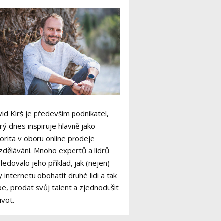
id Kirš je především podnikatel,
rý dnes inspiruje hlavně jako
orita v oboru online prodeje
zdělávání. Mnoho expertů a lídrů
ledovalo jeho příklad, jak (nejen)
y internetu obohatit druhé lidi a tak
e, prodat svůj talent a zjednodušit
život.