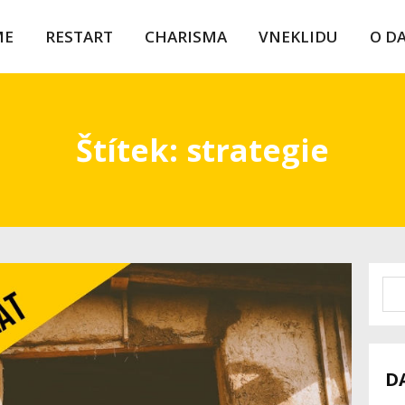
ME
RESTART
CHARISMA
VNEKLIDU
O D
Štítek: strategie
D