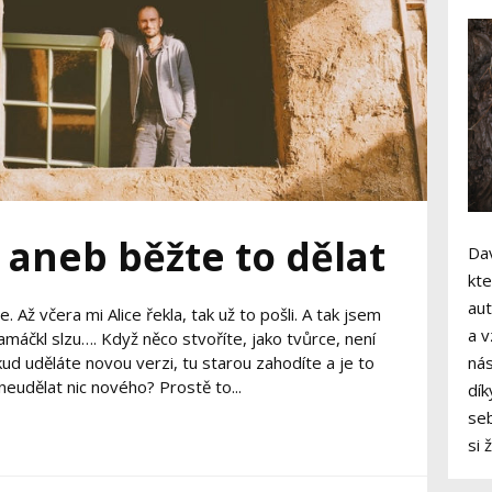
 aneb běžte to dělat
Dav
kte
aut
 Až včera mi Alice řekla, tak už to pošli. A tak jsem
a v
amáčkl slzu…. Když něco stvoříte, jako tvůrce, není
kud uděláte novou verzi, tu starou zahodíte a je to
nás
 neudělat nic nového? Prostě to...
dík
seb
si 