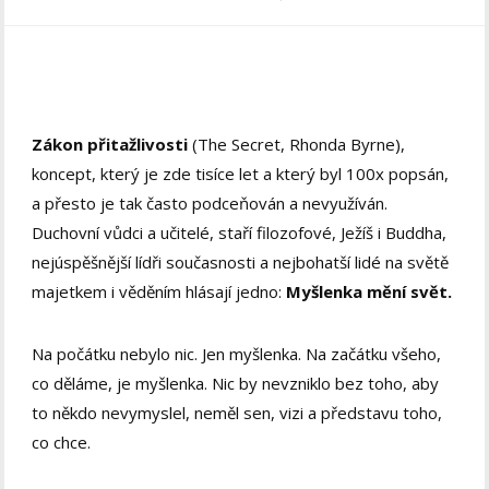
Zákon přitažlivosti
(The Secret, Rhonda Byrne),
koncept, který je zde tisíce let a který byl 100x popsán,
a přesto je tak často podceňován a nevyužíván.
Duchovní vůdci a učitelé, staří filozofové, Ježíš i Buddha,
nejúspěšnější lídři současnosti a nejbohatší lidé na světě
majetkem i věděním hlásají jedno:
Myšlenka mění svět.
Na počátku nebylo nic. Jen myšlenka. Na začátku všeho,
co děláme, je myšlenka. Nic by nevzniklo bez toho, aby
to někdo nevymyslel, neměl sen, vizi a představu toho,
co chce.