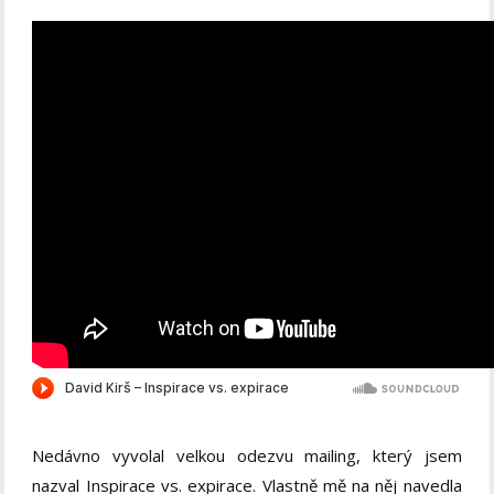
Nedávno vyvolal velkou odezvu mailing, který jsem
nazval Inspirace vs. expirace. Vlastně mě na něj navedla