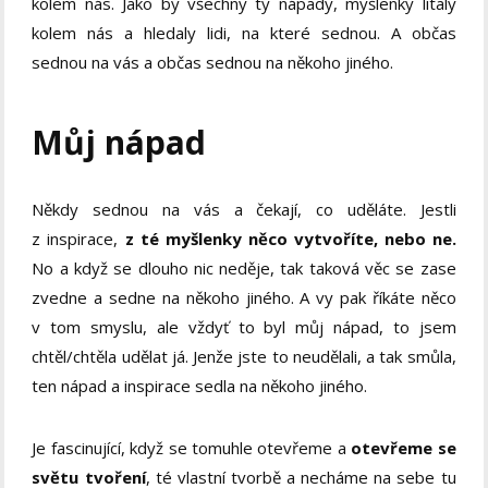
kolem nás. Jako by všechny ty nápady, myšlenky lítaly
kolem nás a hledaly lidi, na které sednou. A občas
sednou na vás a občas sednou na někoho jiného.
Můj nápad
Někdy sednou na vás a čekají, co uděláte. Jestli
z inspirace,
z té myšlenky něco vytvoříte, nebo ne.
No a když se dlouho nic neděje, tak taková věc se zase
zvedne a sedne na někoho jiného. A vy pak říkáte něco
v tom smyslu, ale vždyť to byl můj nápad, to jsem
chtěl/chtěla udělat já. Jenže jste to neudělali, a tak smůla,
ten nápad a inspirace sedla na někoho jiného.
Je fascinující, když se tomuhle otevřeme a
otevřeme se
světu tvoření
, té vlastní tvorbě a necháme na sebe tu