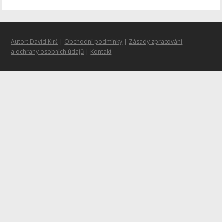
Autor: David Kirš
|
Obchodní podmínky
|
Zásady zpracování
a ochrany osobních údajů
|
Kontakt