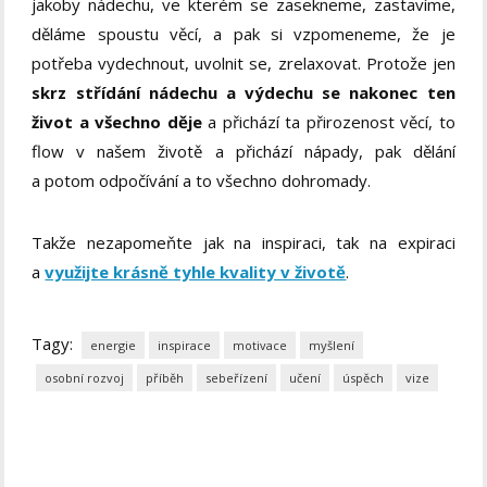
jakoby nádechu, ve kterém se zasekneme, zastavíme,
děláme spoustu věcí, a pak si vzpomeneme, že je
potřeba vydechnout, uvolnit se, zrelaxovat. Protože jen
skrz střídání nádechu a výdechu se nakonec ten
život a všechno děje
a přichází ta přirozenost věcí, to
flow v našem životě a přichází nápady, pak dělání
a potom odpočívání a to všechno dohromady.
Takže nezapomeňte jak na inspiraci, tak na expiraci
a
využijte krásně tyhle kvality v životě
.
Tagy:
energie
inspirace
motivace
myšlení
osobní rozvoj
příběh
sebeřízení
učení
úspěch
vize