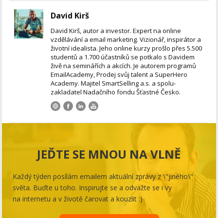
David Kirš
David Kirš, autor a investor. Expert na online
vzdělávání a email marketing. Vizionář, inspirátor a
životní idealista. Jeho online kurzy prošlo přes 5.500
studentů a 1.700 účastníků se potkalo s Davidem
živě na seminářích a akcích. Je autorem programů
EmailAcademy, Prodej svůj talent a SuperHero
Academy. Majitel SmartSelling a.s. a spolu-
zakladatel Nadačního fondu Šťastné Česko.
JEĎTE SE MNOU NA VLNĚ
Každý týden posílám emailem aktuální zprávy z \"jiného\"
světa. Buďte u toho. Inspirujte se a odvažte se i vy
na internetu a v životě čarovat a kouzlit :)