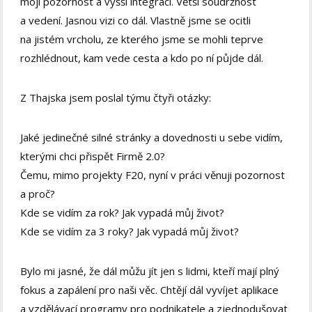
moji pozornost a vyšší integraci. Větší soudržnost
a vedení. Jasnou vizi co dál. Vlastně jsme se ocitli
na jistém vrcholu, ze kterého jsme se mohli teprve
rozhlédnout, kam vede cesta a kdo po ní půjde dál.
Z Thajska jsem poslal týmu čtyři otázky:
Jaké jedinečné silné stránky a dovednosti u sebe vidím,
kterými chci přispět Firmě 2.0?
Čemu, mimo projekty F20, nyní v práci věnuji pozornost
a proč?
Kde se vidím za rok? Jak vypadá můj život?
Kde se vidím za 3 roky? Jak vypadá můj život?
Bylo mi jasné, že dál můžu jít jen s lidmi, kteří mají plný
fokus a zapálení pro naši věc. Chtějí dál vyvíjet aplikace
a vzdělávací programy pro podnikatele a zjednodušovat