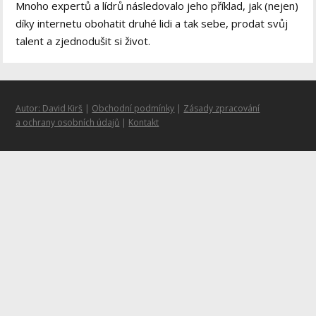
Mnoho expertů a lídrů následovalo jeho příklad, jak (nejen)
díky internetu obohatit druhé lidi a tak sebe, prodat svůj
talent a zjednodušit si život.
Autor: David Kirš
|
Obchodní podmínky
|
Zásady zpracování
a ochrany osobních údajů
|
Kontakt