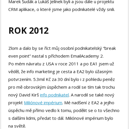
Marek Šudák a Lukáš Jelínek byli a jsou dále u projektu
CRM aplikace, o které jsme jako podnikatelé vždy snili.
ROK 2012
Zlom a dalo by se říct můj osobní podnikatelský “break
even point” nastal s příchodem EmailAcademy 2.
Po mém návratu z USA v roce 2011 a po EA1 jsem už
věděl, že info marketing je cesta a EA2 bylo úžasným
potvrzením. 5.3mil Kč za 30 dní bylo i z pohledu peněz
pro mě obrovským úspěchem a rodil se tím tak trochu
nový David Kirš
info podnikatel
. A narodil se také nový
projekt
Miliónové impérium
. Mé nadšení z EA2 a jejího
úspěchu mě přímo vedlo k tomu, podělit se o to všechno
s dalšími lidmi, předat to dál. Miliónové impérium bylo
na světě.