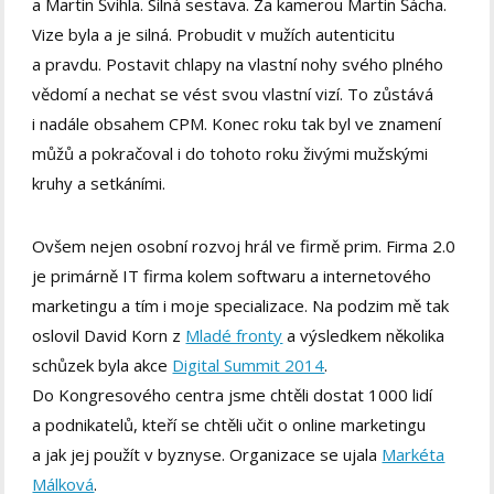
a Martin Švihla. Silná sestava. Za kamerou Martin Šácha.
Vize byla a je silná. Probudit v mužích autenticitu
a pravdu. Postavit chlapy na vlastní nohy svého plného
vědomí a nechat se vést svou vlastní vizí. To zůstává
i nadále obsahem CPM. Konec roku tak byl ve znamení
můžů a pokračoval i do tohoto roku živými mužskými
kruhy a setkáními.
Ovšem nejen osobní rozvoj hrál ve firmě prim. Firma 2.0
je primárně IT firma kolem softwaru a internetového
marketingu a tím i moje specializace. Na podzim mě tak
oslovil David Korn z
Mladé fronty
a výsledkem několika
schůzek byla akce
Digital Summit 2014
.
Do Kongresového centra jsme chtěli dostat 1000 lidí
a podnikatelů, kteří se chtěli učit o online marketingu
a jak jej použít v byznyse. Organizace se ujala
Markéta
Málková
.