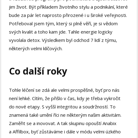
jim život. Být příkladem životního stylu a podnikání, které
bude za pár let naprosto přirozené i u široké veřejnosti.
Potřeboval jsem tým, který si plně věří, je si vědom
svých kvalit a toho kam jde. Tahle energie logicky
vyvolala detox. Výsledkem byl odchod 7 lidí z týmu,
některých velmi klíčových.
Co další roky
Tohle léčení se zdá ale velmi prospěšné, byť pro nás
není lehké. Cítím, že přišlo v čas, kdy je třeba vykročit
do nové etapy. S vyšší integritou a soudržností. To
znamená také umění říci ne některým našim aktivitám.
Zaměřit se a inovovat. A tak skupinu opouští Anabix
a Affilbox, byť zůstáváme i dále v módu velmi úzkého