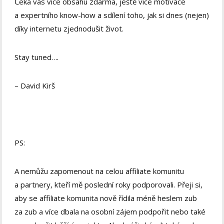
Čeká vás více obsahu zdarma, ještě více motivace
a expertního know-how a sdílení toho, jak si dnes (nejen)
díky internetu zjednodušit život.
Stay tuned….
– David Kirš
PS:
A nemůžu zapomenout na celou affiliate komunitu
a partnery, kteří mě poslední roky podporovali. Přeji si,
aby se affiliate komunita nově řídila méně heslem zub
za zub a více dbala na osobní zájem podpořit nebo také