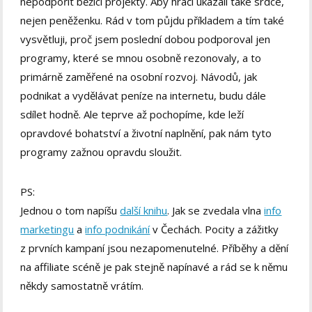
nepodpořit běžící projekty. Aby hráči ukázali také srdce,
nejen peněženku. Rád v tom půjdu příkladem a tím také
vysvětluji, proč jsem poslední dobou podporoval jen
programy, které se mnou osobně rezonovaly, a to
primárně zaměřené na osobní rozvoj. Návodů, jak
podnikat a vydělávat peníze na internetu, budu dále
sdílet hodně. Ale teprve až pochopíme, kde leží
opravdové bohatství a životní naplnění, pak nám tyto
programy zažnou opravdu sloužit.
PS:
Jednou o tom napíšu
další knihu
. Jak se zvedala vlna
info
marketingu
a
info podnikání
v Čechách. Pocity a zážitky
z prvních kampaní jsou nezapomenutelné. Příběhy a dění
na affiliate scéně je pak stejně napínavé a rád se k němu
někdy samostatně vrátím.