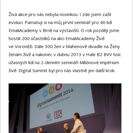
Živá akce pro nás nebyla novinkou. I zde jsem zažil
evoluci. Pamatuji si na můj první seminář pro 40 lidí
EmailAcademy v Brně na výstavišti. O rok později jsme
hostili 200 účastníků na akci EmailAcademy Živě
ve Voroněži. Dále 300 žen v Mahenově divadle na Ženy
ženám živě a nakonec v dubnu 2013 v Hale B2 BVV tisíc
úžasných lidí na 2-denním semináři Miliónové impérium
živě. Digital Summit byl pro nás vlastně jen další krok.