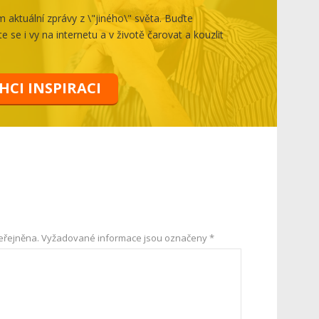
aktuální zprávy z \"jiného\" světa. Buďte
e se i vy na internetu a v životě čarovat a kouzlit
HCI INSPIRACI
eřejněna.
Vyžadované informace jsou označeny
*