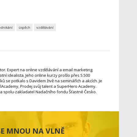
dnikání
úspěch
vzdělávání
stor. Expert na online vzdělávání a email marketing.
votní idealista. Jeho online kurzy prošlo přes 5.500
ků se potkalo s Davidem živě na seminářích a akcích. Je
Academy, Prodej svůj talent a SuperHero Academy.
s. a spolu-zakladatel Nadačního fondu Šťastné Česko.
 SE MNOU NA VLNĚ