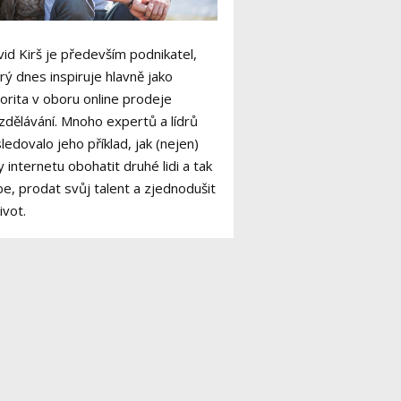
id Kirš je především podnikatel,
rý dnes inspiruje hlavně jako
orita v oboru online prodeje
zdělávání. Mnoho expertů a lídrů
ledovalo jeho příklad, jak (nejen)
y internetu obohatit druhé lidi a tak
e, prodat svůj talent a zjednodušit
život.