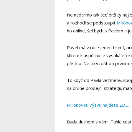
Ne nadarmo tak teď drží ty nejl
a rozhodl se podstoupit
Milióno
ho online, šel bych s Pavlem a
Pavel má v ruce jeden trumf, pr
klíčem k úspěchu je vysoká efekt
přístup. Ne to vzdát po prvním 
To když od Pavla vezmete, spoj
na online prodejní strategii, mát
Miliónovou výzvu najdete ZDE.
Budu duchem s vámi. Tahle cesta