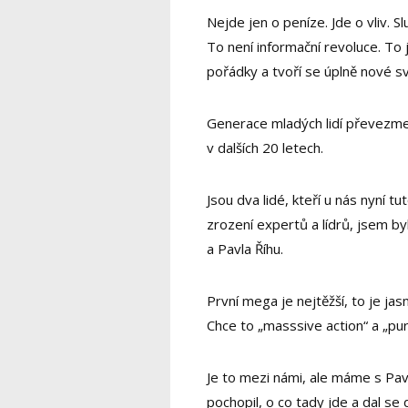
Nejde jen o peníze. Jde o vliv. Sl
To není informační revoluce. To j
pořádky a tvoří se úplně nové sv
Generace mladých lidí převezme
v dalších 20 letech.
Jsou dva lidé, kteří u nás nyní tu
zrození expertů a lídrů, jsem by
a Pavla Říhu.
První mega je nejtěžší, to je jas
Chce to „masssive action“ a „pu
Je to mezi námi, ale máme s Pa
pochopil, o co tady jde a dal se