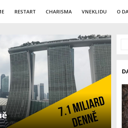
ME
RESTART
CHARISMA
VNEKLIDU
O D
D
ně