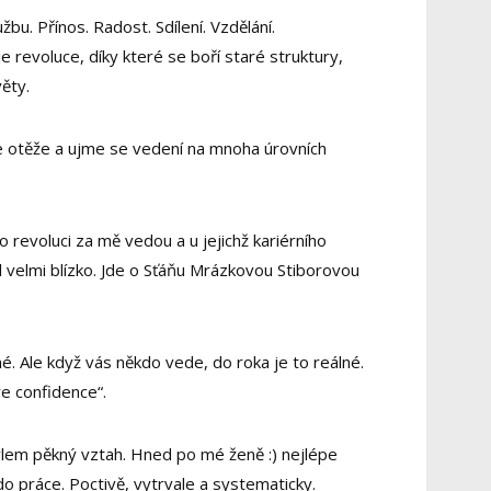
užbu. Přínos. Radost. Sdílení. Vzdělání.
e revoluce, díky které se boří staré struktury,
ěty.
 otěže a ujme se vedení na mnoha úrovních
to revoluci za mě vedou a u jejichž kariérního
l velmi blízko. Jde o Sťáňu Mrázkovou Stiborovou
né. Ale když vás někdo vede, do roka je to reálné.
re confidence“.
vlem pěkný vztah. Hned po mé ženě :) nejlépe
 do práce. Poctivě, vytrvale a systematicky.