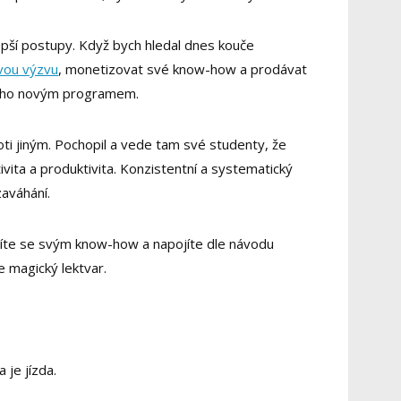
epší postupy. Když bych hledal dnes kouče
vou výzvu
, monetizovat své know-how a prodávat
 jeho novým programem.
oti jiným. Pochopil a vede tam své studenty, že
ivita a produktivita. Konzistentní a systematický
zaváhání.
íte se svým know-how a napojíte dle návodu
e magický lektvar.
 je jízda.