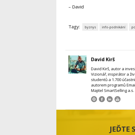
– David
Tagy:
byznys
info-podnikání
po
David Kirš
David Kirš, autor a inve
Vizionář, inspirátor a ži
studentů a 1.700 účastní
autorem programů Email
Majitel SmartSelling a.
JEĎTE