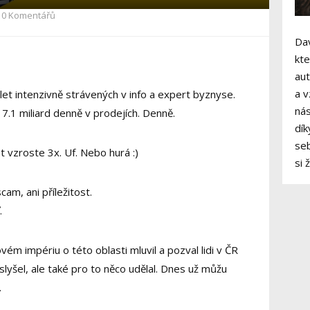
0 Komentářů
Dav
kte
aut
a v
let intenzivně strávených v info a expert byznyse.
nás
 7.1 miliard denně v prodejích. Denně.
dík
seb
t vzroste 3x. Uf. Nebo hurá :)
si 
cam, ani příležitost.
.
ém impériu o této oblasti mluvil a pozval lidi v ČR
slyšel, ale také pro to něco udělal. Dnes už můžu
.