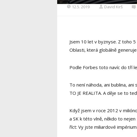
12.5. 2019
David Kirš
Jsem 10 let v byznyse. Z toho 5 
Oblasti, která globálně generuje
Podle Forbes toto navíc do tří le
To není náhoda, ani bublina, ani s
TO JE REALITA. A děje se to teď
Když jsem v roce 2012 v miliónov
a SK k této vlně, někdo to nejen 
říct: Vy jste miliardové impérium