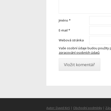
Jméno
*
E-mail
*
Webová stránka
Vaše osobní údaje budou použity 
zpracování osobních údajů
Autor: David Kirš
|
Obchodní podmínky
|
Zás