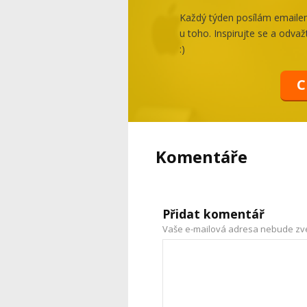
Každý týden posílám emailem 
u toho. Inspirujte se a odvažt
:)
C
Komentáře
Přidat komentář
Vaše e-mailová adresa nebude zv