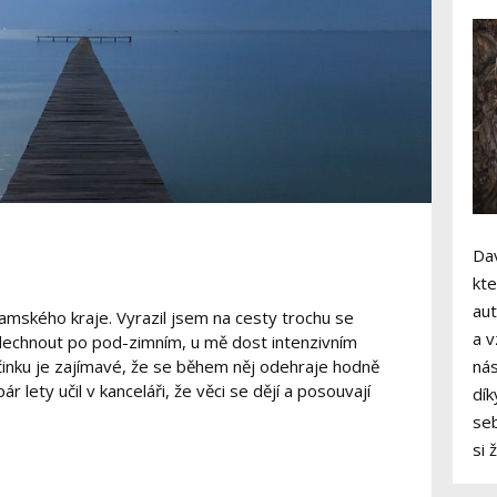
Dav
kte
aut
amského kraje. Vyrazil jsem na cesty trochu se
a v
ddechnout po pod-zimním, u mě dost intenzivním
činku je zajímavé, že se během něj odehraje hodně
nás
 lety učil v kanceláři, že věci se dějí a posouvají
dík
seb
si 