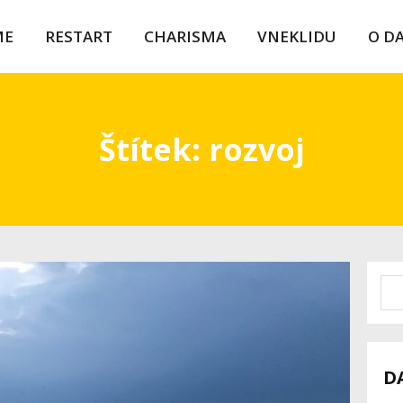
ME
RESTART
CHARISMA
VNEKLIDU
O D
Štítek: rozvoj
D