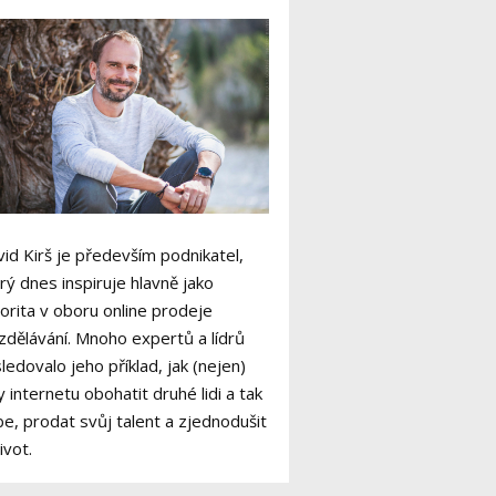
id Kirš je především podnikatel,
rý dnes inspiruje hlavně jako
orita v oboru online prodeje
zdělávání. Mnoho expertů a lídrů
ledovalo jeho příklad, jak (nejen)
y internetu obohatit druhé lidi a tak
e, prodat svůj talent a zjednodušit
život.