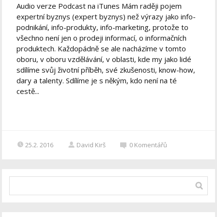
Audio verze Podcast na iTunes Mám raději pojem
expertní byznys (expert byznys) než výrazy jako info-
podnikání, info-produkty, info-marketing, protože to
všechno není jen o prodeji informací, o informačních
produktech. Každopádně se ale nacházíme v tomto
oboru, v oboru vzdělávání, v oblasti, kde my jako lidé
sdílíme svůj životní příběh, své zkušenosti, know-how,
dary a talenty. Sdílíme je s někým, kdo není na té
cestě...
25.2. 2016
David Kirš
0
Komentářů