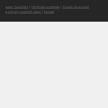
Autor: David Kirš
|
Obchodní podmínky
|
Zásady zpracování
a ochrany osobních údajů
|
Kontakt