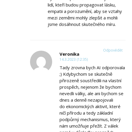
lidí, kteří budou propagovat lásku,
empatii a porozumění, aby se vztahy
mezi zeměmi mohly zlepšit a mohli
jsme dosáhnout skutečného míru.
Odpovědět
Veronika
14.3.2023 (12:35)
Tady zrovna bych AI odporovala
;) Kdybychom se skutečně
přirozeně soustředili na vlastní
prospěch, nejenom že bychom
nevedli války, ale ani bychom se
dnes a denně nezapojovali
do ekonomických aktivit, které
ničí přírodu a tedy základní
podpůrný mechanismus, který
nám umožňuje přežít. Z válek