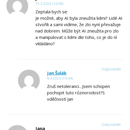
15.3.2023 (10:08)
Zeptala bych se:
Je možné, aby AI byla zneužita lidmi? Lidé AI
stvořili a sami vidíme, že zlo nyní převažuje
nad dobrem. Může být AI zneužita pro zlo
a manipulovat s lidmi dle toho, co je do ní
vkládáno?
Odpovědět
Jan Šulák
8.4.2023 (10:44)
Zruš netoleranci…Jsem schopen
pochopit tuto různorodost?S
vděčností Jan
Odpovědět
Jana