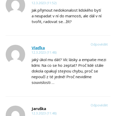
12.3.2023 (11:52)
Jak přijmout nedokonalost lidského bytí
a neupadat v ní do marnosti, ale dál v ní
tvořit, radovat se…žít?
Odpovědět
Vlaďka
12.3.2023 (11:48)
jaký úkol mu dát? Víc lásky a empatie mezi
lidmi. Na co se ho zeptat? Proč lidé stále
dokola opakují stejnou chybu, proč se
nepoučí z té jedné! Proč nevidíme
souvislosti …
Odpovědět
Jaruška
12.3.2023 (11:48)