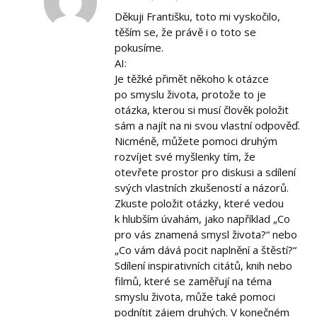
Děkuji Františku, toto mi vyskočilo,
těším se, že právě i o toto se
pokusíme.
AI:
Je těžké přimět někoho k otázce
po smyslu života, protože to je
otázka, kterou si musí člověk položit
sám a najít na ni svou vlastní odpověď.
Nicméně, můžete pomoci druhým
rozvíjet své myšlenky tím, že
otevřete prostor pro diskusi a sdílení
svých vlastních zkušeností a názorů.
Zkuste položit otázky, které vedou
k hlubším úvahám, jako například „Co
pro vás znamená smysl života?“ nebo
„Co vám dává pocit naplnění a štěstí?“
Sdílení inspirativních citátů, knih nebo
filmů, které se zaměřují na téma
smyslu života, může také pomoci
podnítit zájem druhých. V konečném