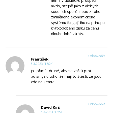
nemá v důsledku prospěch
nikdo, stejně jako z vleklých
soudních sporů, nebo z toho
zmíněného ekonomického
systému fungujícího na principu
krátkodobého zisku za cenu
dlouhodobé ztráty.
Odpovědět
František
5.3.2023 (18:24)
Jak přimět druhé, aby se začali ptát
po smyslu toho, že mají to štěstí, že jsou
zde na Zemi?
Odpovědět
David Kirš
5.3.2023 (18:51)