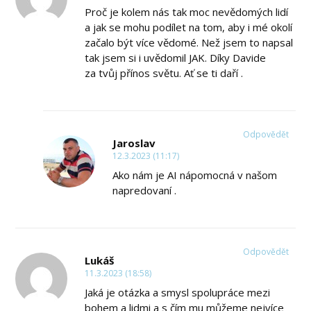
Proč je kolem nás tak moc nevědomých lidí
a jak se mohu podílet na tom, aby i mé okolí
začalo být více vědomé. Než jsem to napsal
tak jsem si i uvědomil JAK. Díky Davide
za tvůj přínos světu. Ať se ti daří .
Odpovědět
Jaroslav
12.3.2023 (11:17)
Ako nám je AI nápomocná v našom
napredovaní .
Odpovědět
Lukáš
11.3.2023 (18:58)
Jaká je otázka a smysl spolupráce mezi
bohem a lidmi a s čím mu můžeme nejvíce