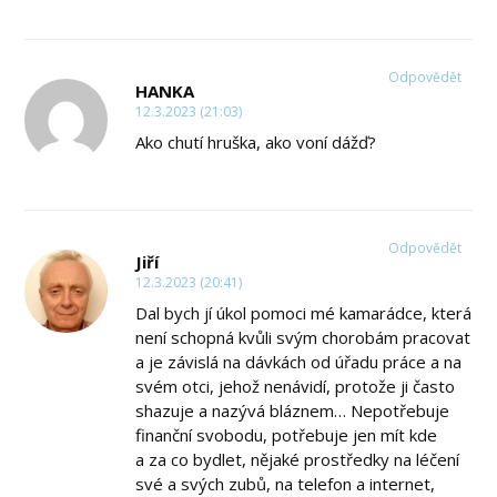
Odpovědět
HANKA
12.3.2023 (21:03)
Ako chutí hruška, ako voní dážď?
Odpovědět
Jiří
12.3.2023 (20:41)
Dal bych jí úkol pomoci mé kamarádce, která
není schopná kvůli svým chorobám pracovat
a je závislá na dávkách od úřadu práce a na
svém otci, jehož nenávidí, protože ji často
shazuje a nazývá bláznem… Nepotřebuje
finanční svobodu, potřebuje jen mít kde
a za co bydlet, nějaké prostředky na léčení
své a svých zubů, na telefon a internet,