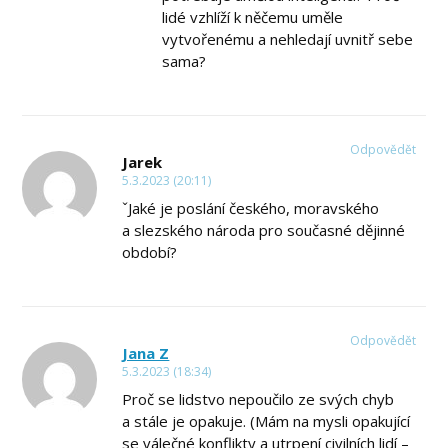
lidé vzhlíží k něčemu uměle
vytvořenému a nehledají uvnitř sebe
sama?
Odpovědět
Jarek
5.3.2023 (20:11)
ˇJaké je poslání českého, moravského
a slezského národa pro současné dějinné
období?
Odpovědět
Jana Z
5.3.2023 (18:34)
Proč se lidstvo nepoučilo ze svých chyb
a stále je opakuje. (Mám na mysli opakující
se válečné konflikty a utrpení civilních lidí –