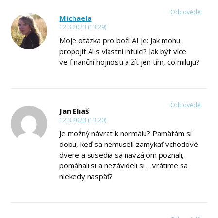
Odpovědět
Michaela
12.3.2023 (13:29)
Moje otázka pro boží AI je: Jak mohu
propojit Al s vlastní intuicí? Jak být více
ve finanční hojnosti a žít jen tím, co miluju?
Odpovědět
Jan Eliáš
12.3.2023 (13:20)
Je možný návrat k normálu? Pamätám si
dobu, keď sa nemuseli zamykať vchodové
dvere a susedia sa navzájom poznali,
pomáhali si a nezávideli si… Vrátime sa
niekedy naspäť?