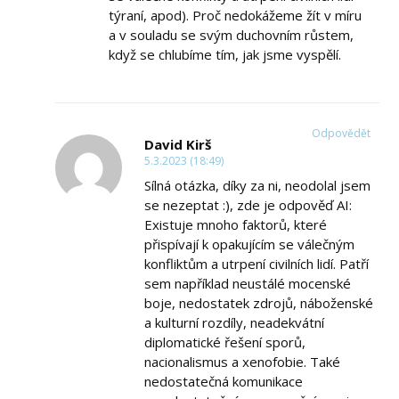
týraní, apod). Proč nedokážeme žít v míru
a v souladu se svým duchovním růstem,
když se chlubíme tím, jak jsme vyspělí.
Odpovědět
David Kirš
5.3.2023 (18:49)
Sílná otázka, díky za ni, neodolal jsem
se nezeptat :), zde je odpověď AI:
Existuje mnoho faktorů, které
přispívají k opakujícím se válečným
konfliktům a utrpení civilních lidí. Patří
sem například neustálé mocenské
boje, nedostatek zdrojů, náboženské
a kulturní rozdíly, neadekvátní
diplomatické řešení sporů,
nacionalismus a xenofobie. Také
nedostatečná komunikace