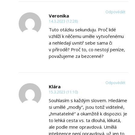
Odpovědět
Veronika
14.3.2023 (12:28)
Tuto otázku sekunduju. Proč lidé
vzhlíží k něčemu uměle vytvořenému
a nehledají uvnitř sebe sama či
v přírodě? Proč to, co nestojí peníze,
považujeme za bezcenné?
Odpovědět
Klára
15.3.2023 (11:10)
Souhlasím s každým slovem. Hledáme
si umělé „modly“, jsou totiž viditelné,
„hmatatelné“ a okamžitě k dispozici. Je
to lehká cesta vs. ta dlouhá, klikatá,
ale podle mne opravdová. Umělá
inteligence není opravdová, už jen to