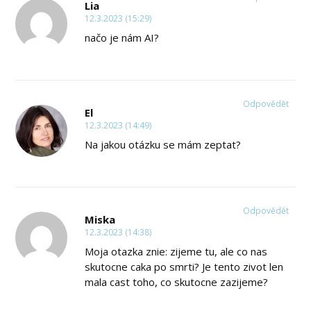
Lia
12.3.2023 (15:29)
načo je nám AI?
Odpovědět
El
12.3.2023 (14:49)
Na jakou otázku se mám zeptat?
Odpovědět
Miska
12.3.2023 (14:38)
Moja otazka znie: zijeme tu, ale co nas
skutocne caka po smrti? Je tento zivot len
mala cast toho, co skutocne zazijeme?