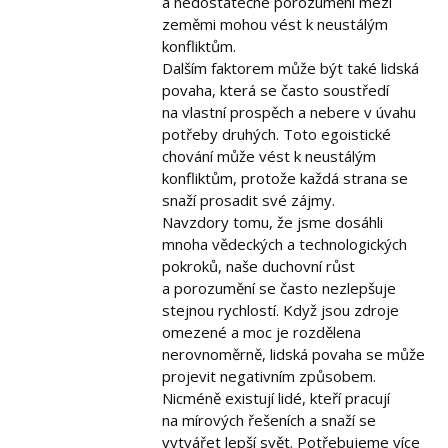
a nedostatečné porozumění mezi
zeměmi mohou vést k neustálým
konfliktům.
Dalším faktorem může být také lidská
povaha, která se často soustředí
na vlastní prospěch a nebere v úvahu
potřeby druhých. Toto egoistické
chování může vést k neustálým
konfliktům, protože každá strana se
snaží prosadit své zájmy.
Navzdory tomu, že jsme dosáhli
mnoha vědeckých a technologických
pokroků, naše duchovní růst
a porozumění se často nezlepšuje
stejnou rychlostí. Když jsou zdroje
omezené a moc je rozdělena
nerovnoměrně, lidská povaha se může
projevit negativním způsobem.
Nicméně existují lidé, kteří pracují
na mírových řešeních a snaží se
vytvářet lepší svět. Potřebujeme více