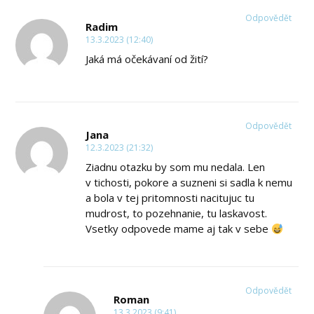
Odpovědět
Radim
13.3.2023 (12:40)
Jaká má očekávaní od žití?
Odpovědět
Jana
12.3.2023 (21:32)
Ziadnu otazku by som mu nedala. Len
v tichosti, pokore a suzneni si sadla k nemu
a bola v tej pritomnosti nacitujuc tu
mudrost, to pozehnanie, tu laskavost.
Vsetky odpovede mame aj tak v sebe
Odpovědět
Roman
13.3.2023 (9:41)