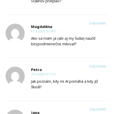
Stalinov prieplav?
Odpovědět
Magdaléna
17.3.2023 (12:47)
Ako sa mám ja (ale aj my ľudia) naučiť
bezpodmienečne milovať?
Odpovědět
Petra
15.3.2023 (17:11)
Jak poznám, kdy mi Al pomáhá a kdy již
škodí?
Odpovědět
Jana