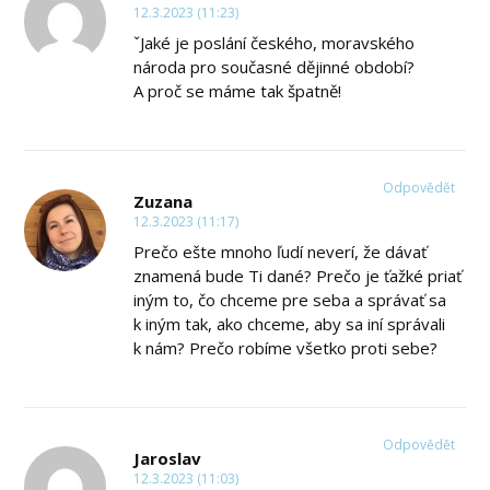
12.3.2023 (11:23)
ˇJaké je poslání českého, moravského
národa pro současné dějinné období?
A proč se máme tak špatně!
Odpovědět
Zuzana
12.3.2023 (11:17)
Prečo ešte mnoho ľudí neverí, že dávať
znamená bude Ti dané? Prečo je ťažké priať
iným to, čo chceme pre seba a správať sa
k iným tak, ako chceme, aby sa iní správali
k nám? Prečo robíme všetko proti sebe?
Odpovědět
Jaroslav
12.3.2023 (11:03)