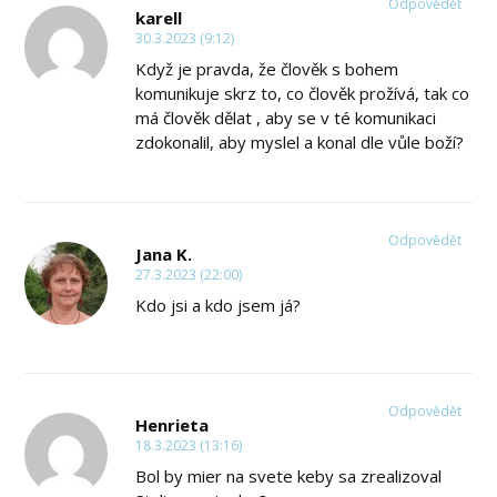
Odpovědět
karell
30.3.2023 (9:12)
Když je pravda, že člověk s bohem
komunikuje skrz to, co člověk prožívá, tak co
má člověk dělat , aby se v té komunikaci
zdokonalil, aby myslel a konal dle vůle boží?
Odpovědět
Jana K.
27.3.2023 (22:00)
Kdo jsi a kdo jsem já?
Odpovědět
Henrieta
18.3.2023 (13:16)
Bol by mier na svete keby sa zrealizoval