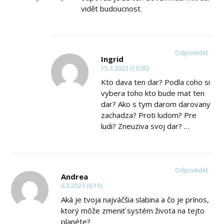
vidět budoucnost.
Odpovědět
Ingrid
15.3.2023 (10:00)
Kto dava ten dar? Podla coho si
vybera toho kto bude mat ten
dar? Ako s tym darom darovany
zachadza? Proti ludom? Pre
ludi? Zneuziva svoj dar? …
Odpovědět
Andrea
6.3.2023 (6:15)
Aká je tvoja najváčšia slabina a čo je prínos,
ktorý môže zmeniť systém života na tejto
planéte?