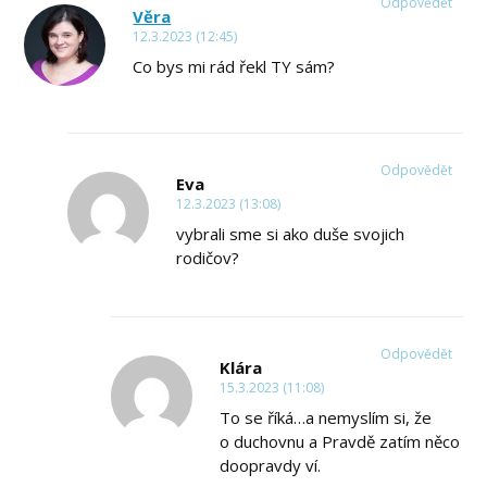
Odpovědět
Věra
12.3.2023 (12:45)
Co bys mi rád řekl TY sám?
Odpovědět
Eva
12.3.2023 (13:08)
vybrali sme si ako duše svojich
rodičov?
Odpovědět
Klára
15.3.2023 (11:08)
To se říká…a nemyslím si, že
o duchovnu a Pravdě zatím něco
doopravdy ví.