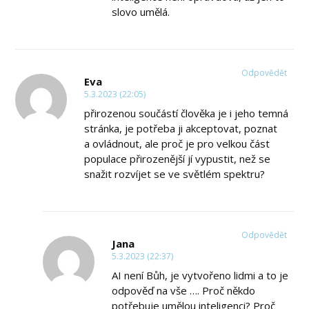
slovo umělá.
Odpovědět
Eva
5.3.2023 (22:05)
přirozenou součástí člověka je i jeho temná
stránka, je potřeba ji akceptovat, poznat
a ovládnout, ale proč je pro velkou část
populace přirozenější jí vypustit, než se
snažit rozvíjet se ve světlém spektru?
Odpovědět
Jana
5.3.2023 (22:37)
AI není Bůh, je vytvořeno lidmi a to je
odpověď na vše …. Proč někdo
potřebuje umělou inteligenci? Proč