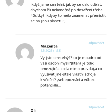
Ikdyž jsme smrtelní, jak by se dalo udělat,
abychom žili nekonečně po dosažení třeba
40cítky? Ikdyby to mělo znamenat přemístit
se na jinou planetu :)
Odpovědět
Magenta
6.5.2023 (1:53)
Vy jste smrtelný?? to je moudro od
vaší osobní mysli?(která je tolik
omezující a zcela mimo pravdu),a co
využívat jiné-stále vlastní zdroje
k vědění? ,sebepoznání a vůbec
potenciálu….
Odpovědět
Oli