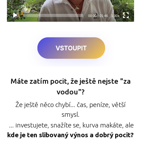
00:00
|
01:46
1.00x
Máte zatím pocit, že ještě nejste "za
vodou"?
Že ještě něco chybí... čas, peníze, větší
smysl.
... investujete, snažíte se, kurva makáte, ale
kde je ten slibovaný výnos a dobrý pocit?