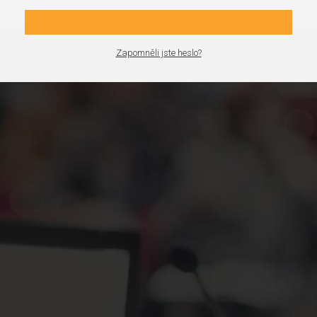
Zapomněli jste heslo?