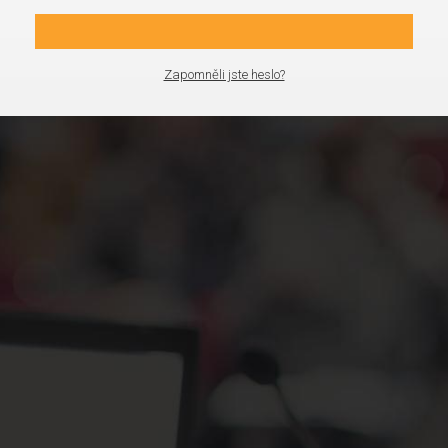
Zapomněli jste heslo?