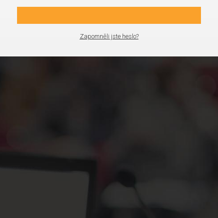
Zapomněli jste heslo?