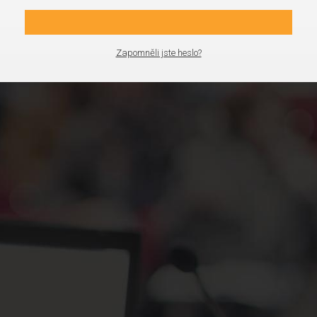
Zapomněli jste heslo?