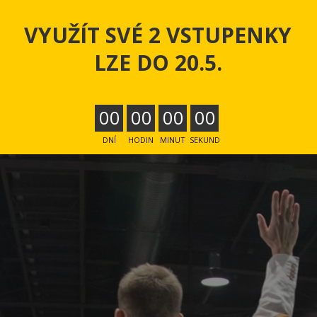
VYUŽÍT SVÉ 2 VSTUPENKY
LZE DO 20.5.
0
0
0
0
0
0
0
0
DNÍ
HODIN
MINUT
SEKUND