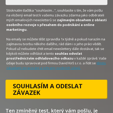
Stisknutím tlačítka "souhlasím...", souhlasíte s tím, že vám pošlu
na vložený email test k vašemu závazku zdarma jako odběrateli
mých emailových newsletterů se
zajímavým obsahem z oblasti
osobního rozvoje s přesahem do podnikání a online
marketingu.
Na emaily se můžete těšit zpravidla 1x týdně a pokud narazím na
zajímavou tvorbu někoho dalšího, rád dám i o jeho práci vědět.
Pokud už nebudete chtít email newslettery dále dostávat, tak se
kdykoli můžete odhlásit a tento
souhlas odvolat
prostřednictvím odhlašovacího odkazu
v každé zprávě. Vaše
údaje budu spravovat pod firmou David Kirš s.r.o. a řídit se
těmito
zásadami zpracování a ochrany osobních údajů.
SOUHLASÍM A ODESLAT
ZÁVAZEK
Ten zmíněný test, který vám pošlu, je