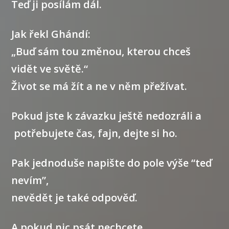
Teď ji posílám dál.
Jak řekl
Ghándí:
„Buď sám tou změnou, kterou chceš
vidět ve světě.“
Život se má žít a ne v něm přežívat.
Pokud jste k závazku ještě nedozráli a
potřebujete čas
, fajn, dejte si ho.
Pak jednoduše napište do pole výše
“teď
nevím”
,
nevědět je také odpověď.
A pokud nic psát nechcete,