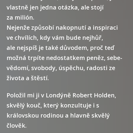
vlastně jen jedna otázka, ale
stojí
za milión.
Nejenže způsobí nakopnutí a inspiraci
ve chvílích, kdy vám bude nejhůř,
ale nejspíš je také důvodem, proč teď
možná trpíte
nedostatkem peněz, sebe-
vědomí,
svobody, úspěchu, radosti ze
života a štěstí.
Položil mi ji v Londýně
Robert Holden
,
skvělý kouč, který konzultuje i s
královskou rodinou a hlavně skvělý
člověk.