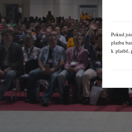
Pokud jste
platbu ba
k platbě, 