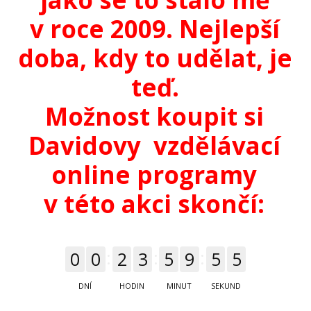
v roce 2009. Nejlepší
doba, kdy to udělat, je
teď.
Možnost koupit si
Davidovy vzdělávací
online programy
v této akci skončí:
4
0
0
2
3
5
9
5
DNÍ
HODIN
MINUT
SEKUND